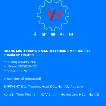
HOANG MINH TRADING MANUFACTURING MECHANICAL
COMPANY LIMITED
Mr Hùng
0961959366
Mr Dụng
0908216402
Mr Hậu
0982759982
Email:
[email protected]
3MFR+5H7, Đức Thượng, Hoài Đức, Hà Nội, Vietnam
Xóm 3 – Thôn Phù Yên – Xã Viên An – Huyện Ứng Hòa – Hà Nội