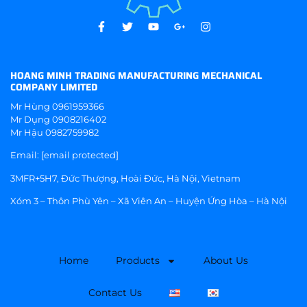
HOANG MINH TRADING MANUFACTURING MECHANICAL
COMPANY LIMITED
Mr Hùng
0961959366
Mr Dụng
0908216402
Mr Hậu
0982759982
Email:
[email protected]
3MFR+5H7, Đức Thượng, Hoài Đức, Hà Nội, Vietnam
Xóm 3 – Thôn Phù Yên – Xã Viên An – Huyện Ứng Hòa – Hà Nội
Home
Products
About Us
Contact Us