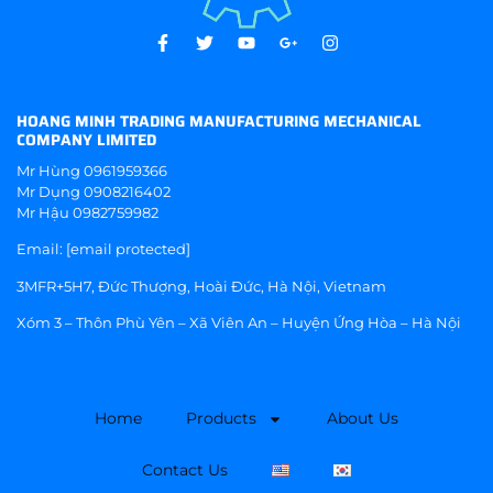
HOANG MINH TRADING MANUFACTURING MECHANICAL
COMPANY LIMITED
Mr Hùng
0961959366
Mr Dụng
0908216402
Mr Hậu
0982759982
Email:
[email protected]
3MFR+5H7, Đức Thượng, Hoài Đức, Hà Nội, Vietnam
Xóm 3 – Thôn Phù Yên – Xã Viên An – Huyện Ứng Hòa – Hà Nội
Home
Products
About Us
Contact Us