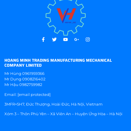
HOANG MINH TRADING MANUFACTURING MECHANICAL
COMPANY LIMITED
Mr Hùng
0961959366
Mr Dụng
0908216402
Mr Hậu
0982759982
Email:
[email protected]
3MFR+5H7, Đức Thượng, Hoài Đức, Hà Nội, Vietnam
Xóm 3 – Thôn Phù Yên – Xã Viên An – Huyện Ứng Hòa – Hà Nội