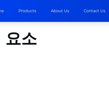
me
Products
About Us
Contact Us
 요소