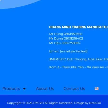
HOANG MINH TRADING MANUFACTU
Mr Hùng
0961959366
Mr Dụng
0908216402
Mr Hậu
0982759982
Email:
[email protected]
3MFR+5H7, Đức Thượng, Hoài Đức, Hà
Xóm 3 – Thôn Phù Yên – Xã Viên An –
Products
About Us
Contact Us
Copyright © 2025 HM-VH All Rights Reserved. Design by
NetADX