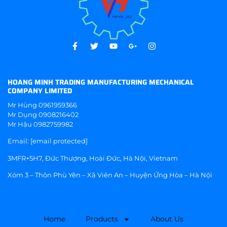
HOANG MINH TRADING MANUFACTURING MECHANICAL
COMPANY LIMITED
Mr Hùng
0961959366
Mr Dụng
0908216402
Mr Hậu
0982759982
Email:
[email protected]
3MFR+5H7, Đức Thượng, Hoài Đức, Hà Nội, Vietnam
Xóm 3 – Thôn Phù Yên – Xã Viên An – Huyện Ứng Hòa – Hà Nội
Home
Products
About Us