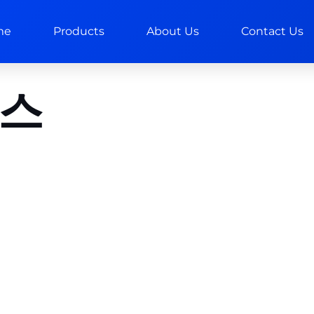
me
Products
About Us
Contact Us
비스