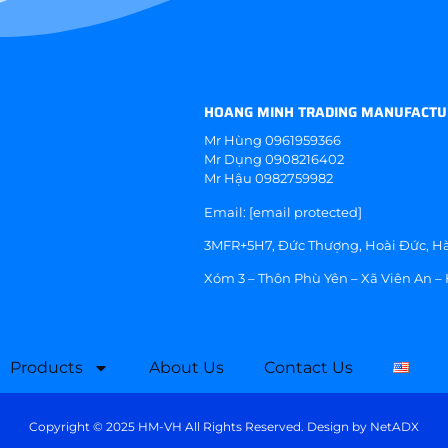
HOANG MINH TRADING MANUFACTU
Mr Hùng
0961959366
Mr Dụng
0908216402
Mr Hậu
0982759982
Email:
[email protected]
3MFR+5H7, Đức Thượng, Hoài Đức, Hà
Xóm 3 – Thôn Phù Yên – Xã Viên An –
Products
About Us
Contact Us
Copyright © 2025 HM-VH All Rights Reserved. Design by
NetADX