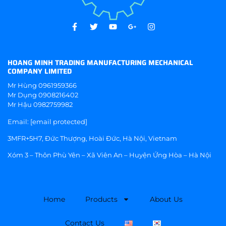
HOANG MINH TRADING MANUFACTURING MECHANICAL
COMPANY LIMITED
Mr Hùng
0961959366
Mr Dụng
0908216402
Mr Hậu
0982759982
Email:
[email protected]
3MFR+5H7, Đức Thượng, Hoài Đức, Hà Nội, Vietnam
Xóm 3 – Thôn Phù Yên – Xã Viên An – Huyện Ứng Hòa – Hà Nội
Home
Products
About Us
Contact Us