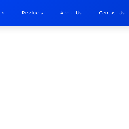
me
Products
About Us
Contact Us