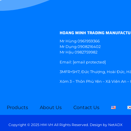
HOANG MINH TRADING MANUFACTU
Mr Hùng
0961959366
Mr Dụng
0908216402
Mr Hậu
0982759982
Email:
[email protected]
3MFR+5H7, Đức Thượng, Hoài Đức, Hà
Xóm 3 – Thôn Phù Yên – Xã Viên An –
Products
About Us
Contact Us
Copyright © 2025 HM-VH All Rights Reserved. Design by
NetADX