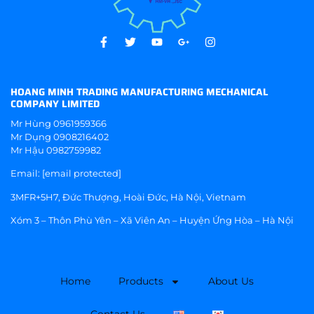
HOANG MINH TRADING MANUFACTURING MECHANICAL
COMPANY LIMITED
Mr Hùng
0961959366
Mr Dụng
0908216402
Mr Hậu
0982759982
Email:
[email protected]
3MFR+5H7, Đức Thượng, Hoài Đức, Hà Nội, Vietnam
Xóm 3 – Thôn Phù Yên – Xã Viên An – Huyện Ứng Hòa – Hà Nội
Home
Products
About Us