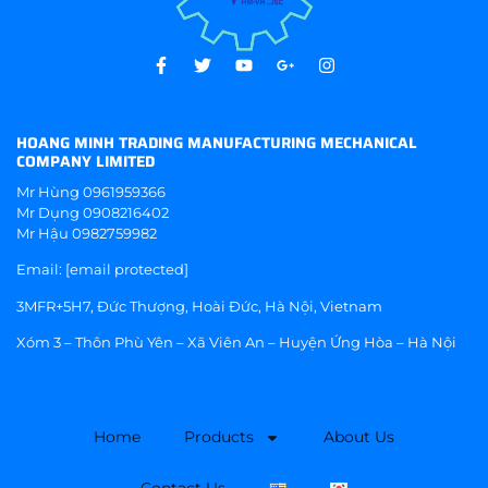
HOANG MINH TRADING MANUFACTURING MECHANICAL
COMPANY LIMITED
Mr Hùng
0961959366
Mr Dụng
0908216402
Mr Hậu
0982759982
Email:
[email protected]
3MFR+5H7, Đức Thượng, Hoài Đức, Hà Nội, Vietnam
Xóm 3 – Thôn Phù Yên – Xã Viên An – Huyện Ứng Hòa – Hà Nội
Home
Products
About Us