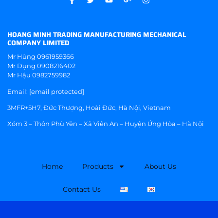
HOANG MINH TRADING MANUFACTURING MECHANICAL
COMPANY LIMITED
Mr Hùng
0961959366
Mr Dụng
0908216402
Mr Hậu
0982759982
Email:
[email protected]
3MFR+5H7, Đức Thượng, Hoài Đức, Hà Nội, Vietnam
Xóm 3 – Thôn Phù Yên – Xã Viên An – Huyện Ứng Hòa – Hà Nội
Home
Products
About Us
Contact Us