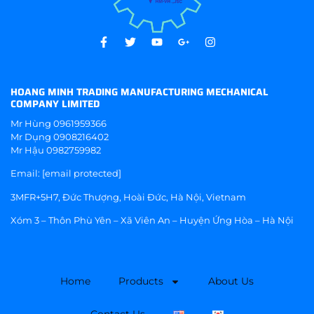
HOANG MINH TRADING MANUFACTURING MECHANICAL
COMPANY LIMITED
Mr Hùng
0961959366
Mr Dụng
0908216402
Mr Hậu
0982759982
Email:
[email protected]
3MFR+5H7, Đức Thượng, Hoài Đức, Hà Nội, Vietnam
Xóm 3 – Thôn Phù Yên – Xã Viên An – Huyện Ứng Hòa – Hà Nội
Home
Products
About Us