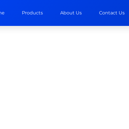
me
Products
About Us
Contact Us