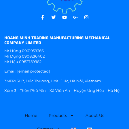
HOANG MINH TRADING MANUFACTURING MECHANICAL
COMPANY LIMITED
Mr Hùng
0961959366
Mr Dụng
0908216402
Mr Hậu
0982759982
Email:
[email protected]
3MFR+5H7, Đức Thượng, Hoài Đức, Hà Nội, Vietnam
Xóm 3 – Thôn Phù Yên – Xã Viên An – Huyện Ứng Hòa – Hà Nội
Home
Products
About Us