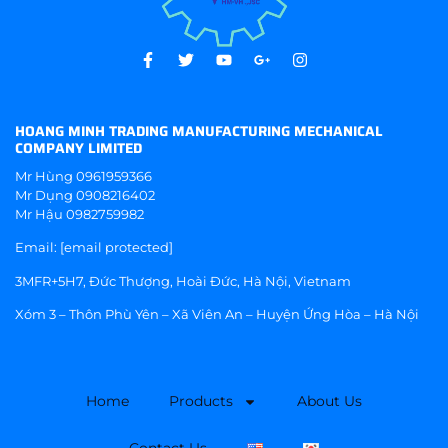
HOANG MINH TRADING MANUFACTURING MECHANICAL
COMPANY LIMITED
Mr Hùng
0961959366
Mr Dụng
0908216402
Mr Hậu
0982759982
Email:
[email protected]
3MFR+5H7, Đức Thượng, Hoài Đức, Hà Nội, Vietnam
Xóm 3 – Thôn Phù Yên – Xã Viên An – Huyện Ứng Hòa – Hà Nội
Home
Products
About Us