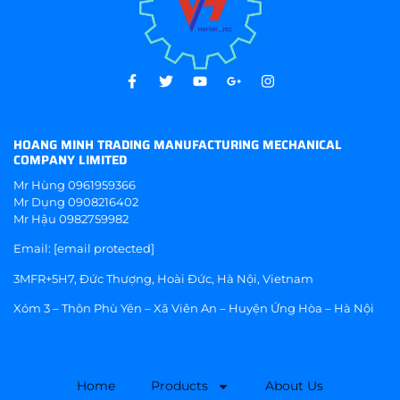
HOANG MINH TRADING MANUFACTURING MECHANICAL
COMPANY LIMITED
Mr Hùng
0961959366
Mr Dụng
0908216402
Mr Hậu
0982759982
Email:
[email protected]
3MFR+5H7, Đức Thượng, Hoài Đức, Hà Nội, Vietnam
Xóm 3 – Thôn Phù Yên – Xã Viên An – Huyện Ứng Hòa – Hà Nội
Home
Products
About Us