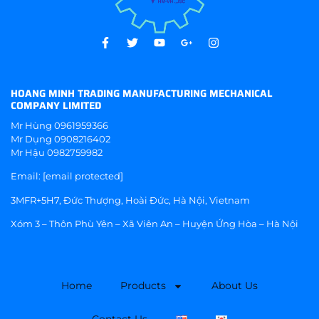
HOANG MINH TRADING MANUFACTURING MECHANICAL
COMPANY LIMITED
Mr Hùng
0961959366
Mr Dụng
0908216402
Mr Hậu
0982759982
Email:
[email protected]
3MFR+5H7, Đức Thượng, Hoài Đức, Hà Nội, Vietnam
Xóm 3 – Thôn Phù Yên – Xã Viên An – Huyện Ứng Hòa – Hà Nội
Home
Products
About Us