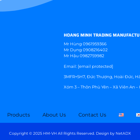
HOANG MINH TRADING MANUFACTU
Mr Hùng
0961959366
Mr Dụng
0908216402
Mr Hậu
0982759982
Email:
[email protected]
3MFR+5H7, Đức Thượng, Hoài Đức, Hà
Xóm 3 – Thôn Phù Yên – Xã Viên An –
Products
About Us
Contact Us
Copyright © 2025 HM-VH All Rights Reserved. Design by
NetADX