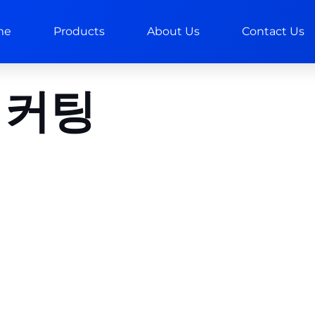
me
Products
About Us
Contact Us
 커팅