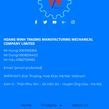
HOANG MINH TRADING MANUFACTURING MECHANICAL
COMPANY LIMITED
Mr Hùng
0961959366
Mr Dụng
0908216402
Mr Hậu
0982759982
Email:
[email protected]
3MFR+5H7, Đức Thượng, Hoài Đức, Hà Nội, Vietnam
Xóm 3 – Thôn Phù Yên – Xã Viên An – Huyện Ứng Hòa – Hà Nội
Home
Products
About Us