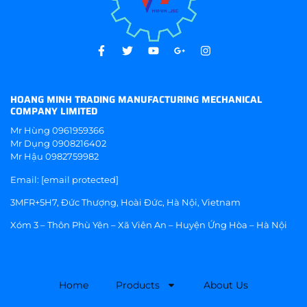
HOANG MINH TRADING MANUFACTURING MECHANICAL
COMPANY LIMITED
Mr Hùng
0961959366
Mr Dụng
0908216402
Mr Hậu
0982759982
Email:
[email protected]
3MFR+5H7, Đức Thượng, Hoài Đức, Hà Nội, Vietnam
Xóm 3 – Thôn Phù Yên – Xã Viên An – Huyện Ứng Hòa – Hà Nội
Home
Products
About Us