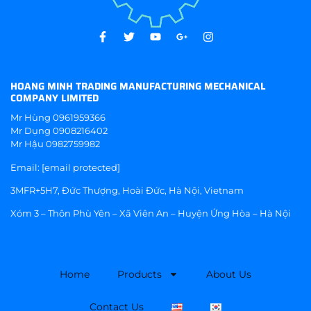
HOANG MINH TRADING MANUFACTURING MECHANICAL
COMPANY LIMITED
Mr Hùng
0961959366
Mr Dụng
0908216402
Mr Hậu
0982759982
Email:
[email protected]
3MFR+5H7, Đức Thượng, Hoài Đức, Hà Nội, Vietnam
Xóm 3 – Thôn Phù Yên – Xã Viên An – Huyện Ứng Hòa – Hà Nội
Home
Products
About Us
Contact Us