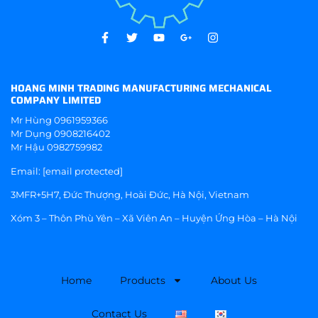
HOANG MINH TRADING MANUFACTURING MECHANICAL
COMPANY LIMITED
Mr Hùng
0961959366
Mr Dụng
0908216402
Mr Hậu
0982759982
Email:
[email protected]
3MFR+5H7, Đức Thượng, Hoài Đức, Hà Nội, Vietnam
Xóm 3 – Thôn Phù Yên – Xã Viên An – Huyện Ứng Hòa – Hà Nội
Home
Products
About Us
Contact Us