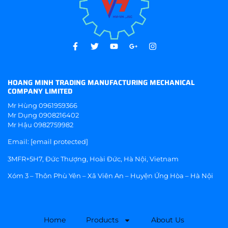
HOANG MINH TRADING MANUFACTURING MECHANICAL
COMPANY LIMITED
Mr Hùng
0961959366
Mr Dụng
0908216402
Mr Hậu
0982759982
Email:
[email protected]
3MFR+5H7, Đức Thượng, Hoài Đức, Hà Nội, Vietnam
Xóm 3 – Thôn Phù Yên – Xã Viên An – Huyện Ứng Hòa – Hà Nội
Home
Products
About Us