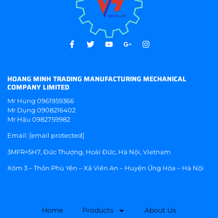
HOANG MINH TRADING MANUFACTURING MECHANICAL
COMPANY LIMITED
Mr Hùng
0961959366
Mr Dụng
0908216402
Mr Hậu
0982759982
Email:
[email protected]
3MFR+5H7, Đức Thượng, Hoài Đức, Hà Nội, Vietnam
Xóm 3 – Thôn Phù Yên – Xã Viên An – Huyện Ứng Hòa – Hà Nội
Home
Products
About Us