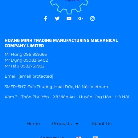
HOANG MINH TRADING MANUFACTURING MECHANICAL
COMPANY LIMITED
Mr Hùng
0961959366
Mr Dụng
0908216402
Mr Hậu
0982759982
Email:
[email protected]
3MFR+5H7, Đức Thượng, Hoài Đức, Hà Nội, Vietnam
Xóm 3 – Thôn Phù Yên – Xã Viên An – Huyện Ứng Hòa – Hà Nội
Home
Products
About Us