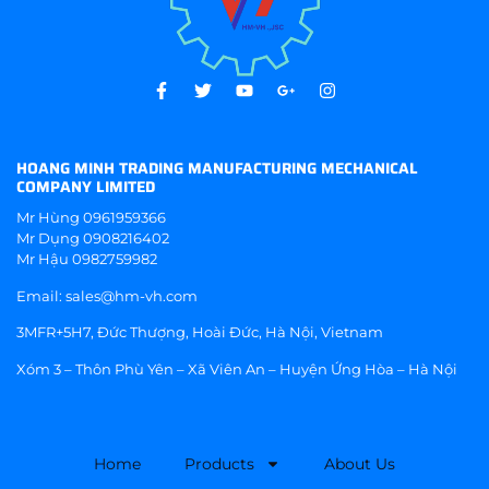
HOANG MINH TRADING MANUFACTURING MECHANICAL
COMPANY LIMITED
Mr Hùng
0961959366
Mr Dụng
0908216402
Mr Hậu
0982759982
Email:
sales@hm-vh.com
3MFR+5H7, Đức Thượng, Hoài Đức, Hà Nội, Vietnam
Xóm 3 – Thôn Phù Yên – Xã Viên An – Huyện Ứng Hòa – Hà Nội
Home
Products
About Us